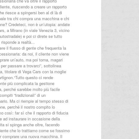
ionaria che va oltre il rapporto
liente, riuscendo a creare un rapporto
che riesce a spingersi ben al di là di
tuale tra chi compra una macchina e chi
one? Credeteci, non è un’utopia: andate
s, a Mirano (in viale Venezia 3, vicino
autostradale) e poi ci direte se tutto
risponde a realtà...
re il flusso di gente che frequenta la
essionaria: da noi, il cliente non viene
prare un’auto, ma poi torna, magari
per passare a trovarci”, sottolinea
, titolare di Vega Cars con la moglie
rtignon.“Tutto questo ci rende
nte più complicata la gestione
a, perché sarebbe molto più facile
 compiti “tradizionali” di un
ario. Ma ci riempie al tempo stesso di
ne, perché il nostro compito lo
mo così: far sì che il rapporto di fiducia
e ad instaurare in occasione della
ta si spinga anche oltre, facendo
liente che lo trattiamo come se fossimo
er comprare una nuova macchina. Il