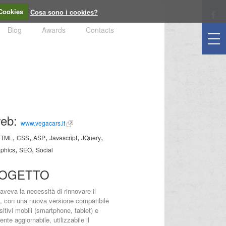
Cookies
Cosa sono i cookies?
togg
navi
Blog
Awards
Contacts
web:
www.vegacars.it
,
,
,
,
,
HTML
CSS
ASP
Javascript
JQuery
,
,
phics
SEO
Social
ROGETTO
veva la necessità di rinnovare il
to, con una nuova versione compatibile
sitivi mobili (smartphone, tablet) e
te aggiornabile, utilizzabile il