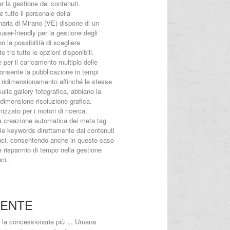
 la gestione dei contenuti.
 tutto il personale della
aria di Mirano (VE) dispone di un
 user-friendly per la gestione degli
n la possibilità di scegliere
 tra tutte le opzioni disponibili.
 per il caricamento multiplo delle
onsente la pubblicazione in tempi
il ridimensionamento affinché le stesse
ulla gallery fotografica, abbiano la
imensione risoluzione grafica.
imizzato per i motori di ricerca,
a creazione automatica dei meta tag
le keywords direttamente dai contenuti
nci, consentendo anche in questo caso
e risparmio di tempo nella gestione
ci..
IENTE
 la concessionaria più ... Umana