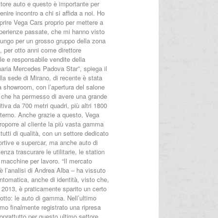
ettore auto e questo è importante per
venire incontro a chi si affida a noi. Ho
prire Vega Cars proprio per mettere a
sperienze passate, che mi hanno visto
 lungo per un grosso gruppo della zona
, per otto anni come direttore
e e responsabile vendite della
aria Mercedes Padova Star”, spiega il
ella sede di Mirano, di recente è stata
a showroom, con l’apertura del salone
e che ha permesso di avere una grande
tiva da 700 metri quadri, più altri 1800
sterno. Anche grazie a questo, Vega
roporre al cliente la più vasta gamma
 tutti di qualità, con un settore dedicato
ortive e supercar, ma anche auto di
za trascurare le utilitarie, le station
 macchine per lavoro. “Il mercato
 è l’analisi di Andrea Alba – ha vissuto
intomatica, anche di identità, visto che,
 2013, è praticamente sparito un certo
dotto: le auto di gamma. Nell’ultimo
mo finalmente registrato una ripresa
soprattutto per questo ultimo settore,