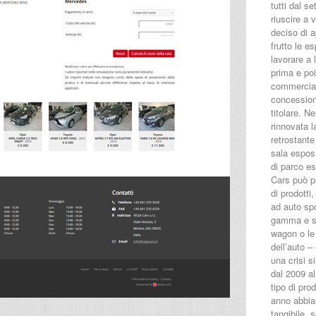
tutti dal s
riuscire a 
deciso di a
frutto le e
lavorare a
prima e poi
commercial
concession
titolare. N
rinnovata l
retrostant
sala esposi
di parco e
Cars può p
di prodotti,
ad auto sp
gamma e sen
wagon o le
dell’auto –
una crisi s
dal 2009 al
tipo di pro
anno abbia
tangibile, 