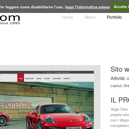
 Per leggere come disabilitarne l'uso,
leggi l'informativa estesa
Accetta 
Home
About
Portfolio
Sito 
Attività:
,
Layout
Gra
IL P
Vega Cars a
proprio si
con i dispo
completamen