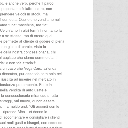
do, è anche vero, perché il parco
e proponiamo è tutto nostro, non
prendere veicoli in stock, ma
li con cura. Quello che vendiamo noi
mma “una” macchina, ma “la”
erchiamo in altri termini non tanto la
e a se stessa, ma di creare quel
e permette al cliente di godere di piena
n un gioco di parole, vista la
e della nostra concessionaria, chi
oi capisce che siamo commercianti
ada” e non “da strada”!”.
ra un caso che Vega Cars, azienda
 dinamica, pur essendo nata solo nel
 riuscita ad inserire nel mercato in
bastanza prorompente. Forte in
 nella vendita di auto usate e
 la concessionaria miranese sfrutta
antaggi, sul nuovo, di non essere
 ma multibrand. “Gli accordi con le
– riprende Alba – ci danno la
 di accontentare e consigliare i clienti
uoi reali gusti e bisogni, non essendo
 a spingere giocoforza il nostro prodotto.