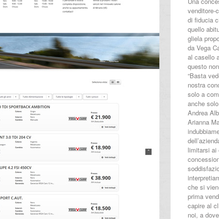
Una concess
venditore-c
di fiducia 
quello abi
gliela prop
da Vega Car
al casello 
questo non 
“Basta vede
nostra conc
solo a com
anche solo 
Andrea Alba
Arianna Ma
indubbiame
dell’aziend
limitarsi ai
concession
soddisfazio
interpretia
che si vien
prima vendi
capire al c
noi, a dov