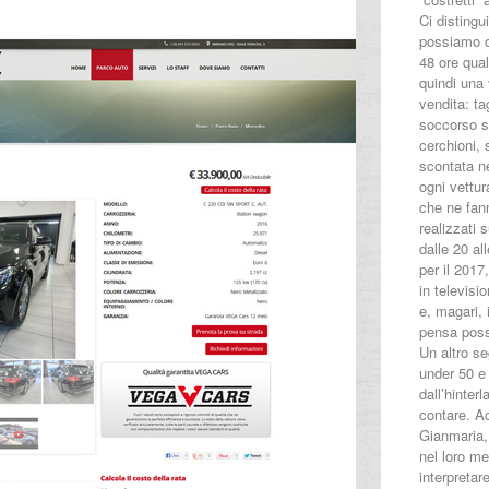
Ci distingu
possiamo off
48 ore qual
quindi una
vendita: ta
soccorso st
cerchioni, 
scontata ne
ogni vettur
che ne fann
realizzati 
dalle 20 al
per il 2017
in televisi
e, magari, 
pensa poss
Un altro se
under 50 e
dall’hinte
contare. Ac
Gianmaria,
nel loro me
interpretare