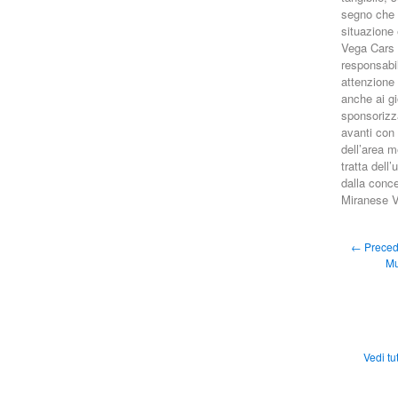
segno che è
situazione 
Vega Cars s
responsabil
attenzione 
anche ai gio
sponsorizz
avanti con 
dell’area 
tratta dell
dalla conc
Miranese Vo
← Precede
Mu
Vedi tut