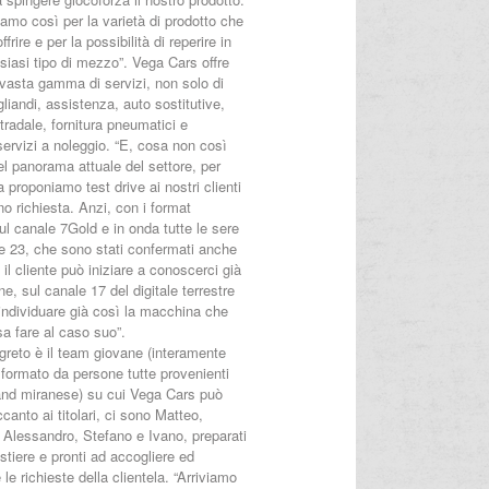
iamo così per la varietà di prodotto che
rire e per la possibilità di reperire in
siasi tipo di mezzo”. Vega Cars offre
 vasta gamma di servizi, non solo di
gliandi, assistenza, auto sostitutive,
radale, fornitura pneumatici e
servizi a noleggio. “E, cosa non così
l panorama attuale del settore, per
a proponiamo test drive ai nostri clienti
o richiesta. Anzi, con i format
sul canale 7Gold e in onda tutte le sere
le 23, che sono stati confermati anche
, il cliente può iniziare a conoscerci già
one, sul canale 17 del digitale terrestre
individuare già così la macchina che
a fare al caso suo”.
greto è il team giovane (interamente
 formato da persone tutte provenienti
rland miranese) su cui Vega Cars può
canto ai titolari, ci sono Matteo,
 Alessandro, Stefano e Ivano, preparati
stiere e pronti ad accogliere ed
 le richieste della clientela. “Arriviamo