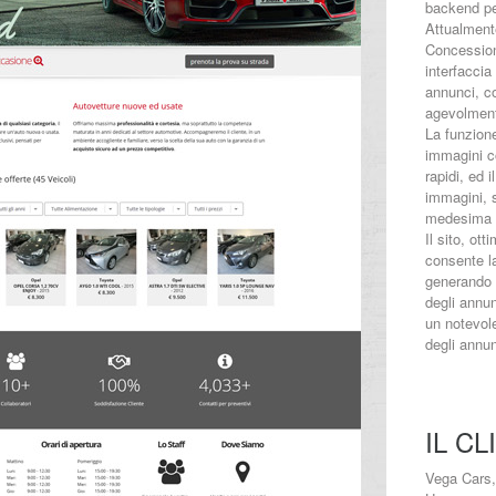
backend per
Attualmente
Concession
interfaccia
annunci, co
agevolmente
La funzione
immagini c
rapidi, ed 
immagini, s
medesima d
Il sito, ott
consente l
generando 
degli annu
un notevol
degli annun
IL CL
Vega Cars,