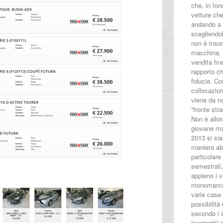
che, in fon
vetture ch
andando a 
scegliendo
non è inso
macchina. C
vendita fin
rapporto ch
fiducia. Co
collocazion
viene da n
“fronte str
Non è allo
giovane ma
2013 si sia
maniera ab
particolare
semestrali,
appieno i v
monomarca,
varie case 
possibilità
secondo i s
“costretti”