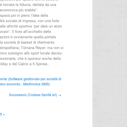
 tornata la fiducia, dettata da una
economica più stabile”.
posa poi in pieno l’idea della
ità sociale di impresa, con una forte
alle attività sportive “per dare un aiuto
vani”. Il fiore all’occhiello delle
azioni è ovviamente quella portata
la società di basket di riferimento
metropolitana, l’Umana Reyer; ma non si
’unico sostegno allo sport locale deciso
essionaria, che è sponsor anche della
lley e del Calcio a 5 Spinea..
nte (Software gestionale per società di
tuo soccorso - Medimutua SMS)
Successivo (Codess Sanità srl) →
ti +