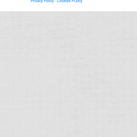
Privacy Policy - Cookies POlicy