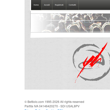
© Bettiolo.com 1995-2026 All rights reserved
Partita IVA 04146420270 - SDI USAL8PV