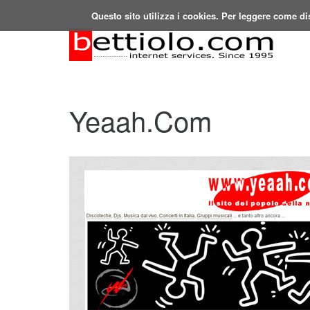
Questo sito utilizza i cookies. Per leggere come di
Yeaah.Com